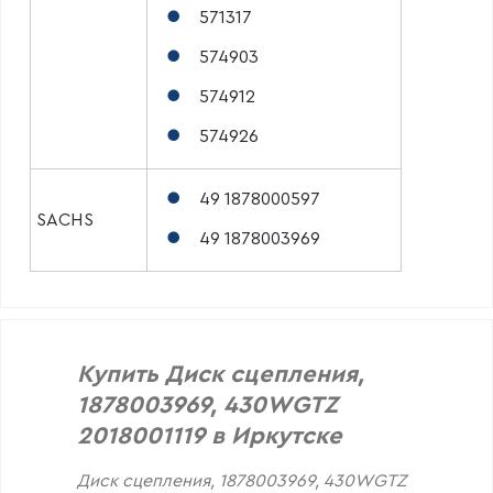
571317
574903
574912
574926
49 1878000597
SACHS
49 1878003969
Купить Диск сцепления,
1878003969, 430WGTZ
2018001119 в Иркутске
Диск сцепления, 1878003969, 430WGTZ