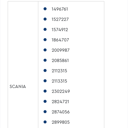
1496761
1527227
1574912
1864707
2009987
2085861
2112315
2113315
SCANIA
2302249
2824721
2874056
2899805