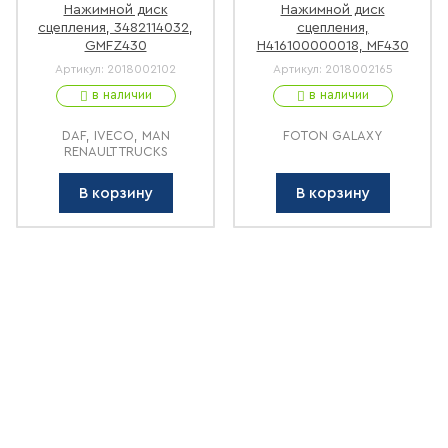
Нажимной диск
Нажимной диск
сцепления, 3482114032,
сцепления,
GMFZ430
H416100000018, MF430
Артикул:
2018002102
Артикул:
2018002165
в наличии
в наличии
DAF, IVECO, MAN
FOTON GALAXY
RENAULT TRUCKS
В корзину
В корзину