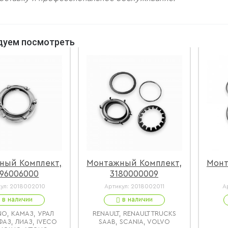
дуем посмотреть
ный Комплект,
Монтажный Комплект,
Монт
96006000
3180000009
ул:
2018002010
Артикул:
2018002011
А
в наличии
в наличии
NO, КАМАЗ, УРАЛ
RENAULT, RENAULT TRUCKS
ФАЗ, ЛИАЗ, IVECO
SAAB, SCANIA, VOLVO