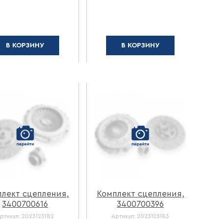
В КОРЗИНУ
В КОРЗИНУ
лект сцепления,
Комплект сцепления,
К
3400700616
3400700396
ртикул:
2023123182
Артикул:
2023123183