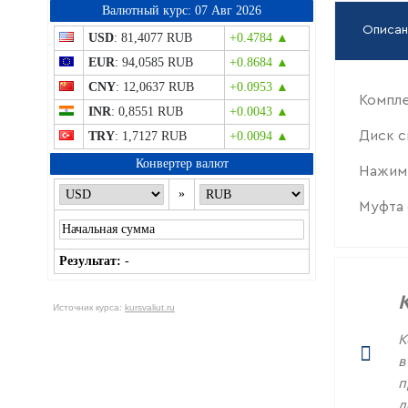
Bалютный курс: 07 Авг 2026
Описан
USD
: 81,4077 RUB
+0.4784 ▲
EUR
: 94,0585 RUB
+0.8684 ▲
CNY
: 12,0637 RUB
+0.0953 ▲
Компле
INR
: 0,8551 RUB
+0.0043 ▲
Диск с
TRY
: 1,7127 RUB
+0.0094 ▲
Конвертер валют
Нажимн
»
Муфта 
Результат:
-
Источник курса:
kursvaliut.ru
К
в
п
д