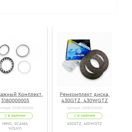
ажный Комплект,
Ремкомплект диска,
К
3180000005
430GTZ, 430WGTZ
ртикул:
2018002065
Артикул:
2018001030
в наличии
в наличии
HINO, SCANIA
430GTZ, 430WGTZ
VOLVO