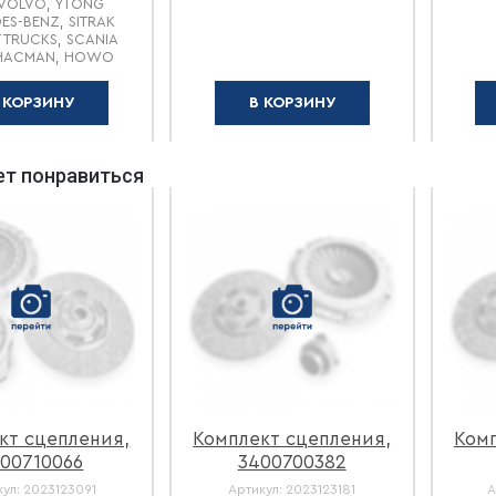
 VOLVO, YTONG
ES-BENZ, SITRAK
 TRUCKS, SCANIA
SHACMAN, HOWO
 КОРЗИНУ
В КОРЗИНУ
т понравиться
кт сцепления,
Комплект сцепления,
Комп
00710066
3400700382
кул:
2023123091
Артикул:
2023123181
А